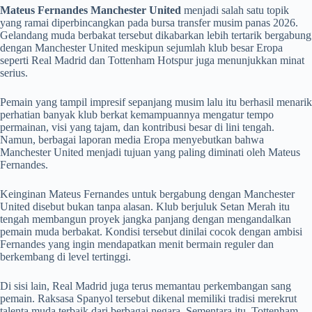
Mateus Fernandes Manchester United
menjadi salah satu topik
yang ramai diperbincangkan pada bursa transfer musim panas 2026.
Gelandang muda berbakat tersebut dikabarkan lebih tertarik bergabung
dengan Manchester United meskipun sejumlah klub besar Eropa
seperti Real Madrid dan Tottenham Hotspur juga menunjukkan minat
serius.
Pemain yang tampil impresif sepanjang musim lalu itu berhasil menarik
perhatian banyak klub berkat kemampuannya mengatur tempo
permainan, visi yang tajam, dan kontribusi besar di lini tengah.
Namun, berbagai laporan media Eropa menyebutkan bahwa
Manchester United menjadi tujuan yang paling diminati oleh Mateus
Fernandes.
Keinginan Mateus Fernandes untuk bergabung dengan Manchester
United disebut bukan tanpa alasan. Klub berjuluk Setan Merah itu
tengah membangun proyek jangka panjang dengan mengandalkan
pemain muda berbakat. Kondisi tersebut dinilai cocok dengan ambisi
Fernandes yang ingin mendapatkan menit bermain reguler dan
berkembang di level tertinggi.
Di sisi lain, Real Madrid juga terus memantau perkembangan sang
pemain. Raksasa Spanyol tersebut dikenal memiliki tradisi merekrut
talenta muda terbaik dari berbagai negara. Sementara itu, Tottenham