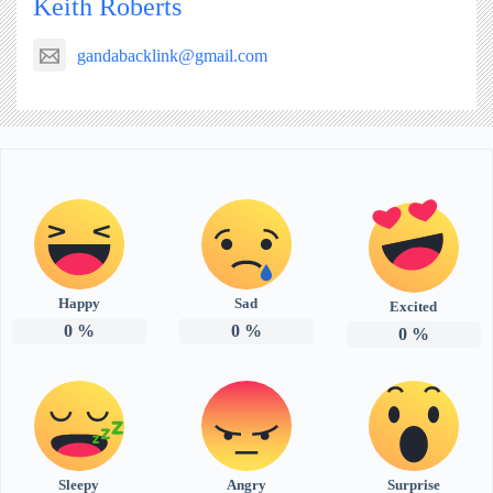
Keith Roberts
gandabacklink@gmail.com
Happy
Sad
Excited
0
%
0
%
0
%
Sleepy
Angry
Surprise